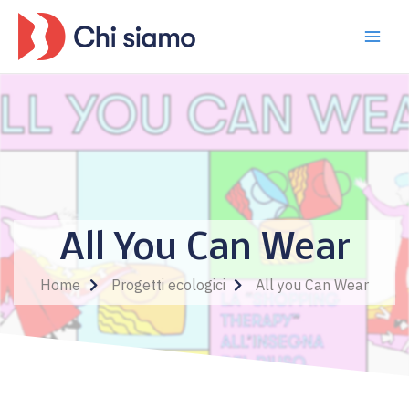
Vai
MA
al
ME
contenuto
All You Can Wear
Home
Progetti ecologici
All you Can Wear